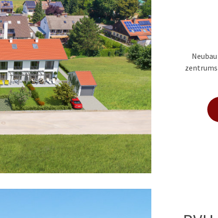
Neubau 
zentrumsn